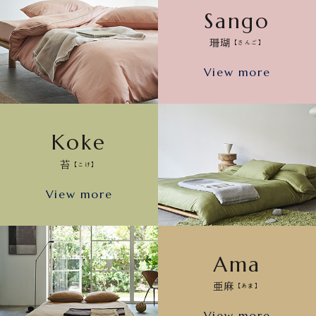
Sango
珊瑚
【さんご】
View more
Koke
苔
【こけ】
View more
Ama
亜麻
【あま】
View more