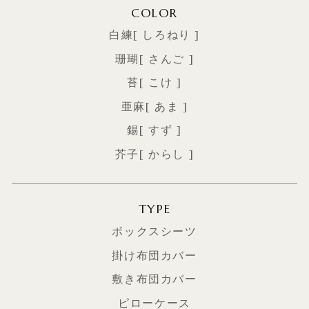
COLOR
白練[ しろねり ]
珊瑚[ さんご ]
苔[ こけ ]
亜麻[ あま ]
錫[ すず ]
芥子[ からし ]
TYPE
ボックスシーツ
掛け布団カバー
敷き布団カバー
ピローケース