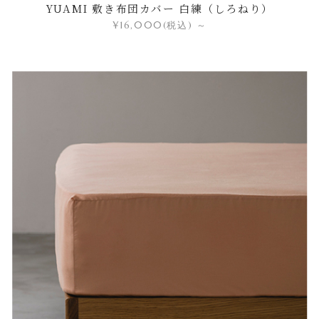
YUAMI 敷き布団カバー 白練（しろねり）
¥16,000
(税込)
～