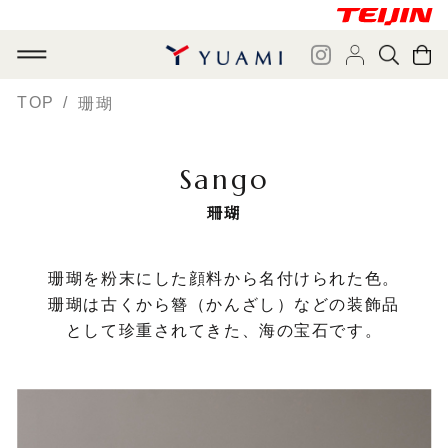
TOP
珊瑚
Sango
珊瑚
珊瑚を粉末にした顔料から名付けられた色。
珊瑚は古くから簪（かんざし）などの装飾品
として珍重されてきた、海の宝石です。