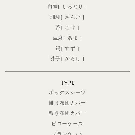
白練[ しろねり ]
珊瑚[ さんご ]
苔[ こけ ]
亜麻[ あま ]
錫[ すず ]
芥子[ からし ]
TYPE
ボックスシーツ
掛け布団カバー
敷き布団カバー
ピローケース
ブランケット