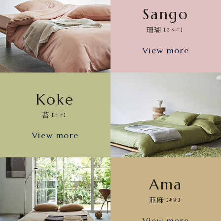
Sango
珊瑚
【さんご】
View more
Koke
苔
【こけ】
View more
Ama
亜麻
【あま】
View more