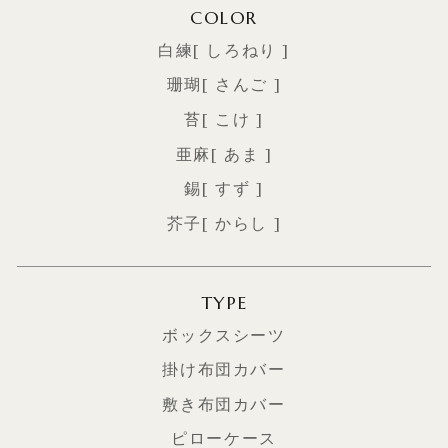
COLOR
白練[ しろねり ]
珊瑚[ さんご ]
苔[ こけ ]
亜麻[ あま ]
錫[ すず ]
芥子[ からし ]
TYPE
ボックスシーツ
掛け布団カバー
敷き布団カバー
ピローケース