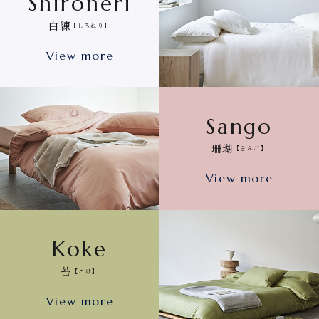
Shironeri
白練
【しろねり】
View more
Sango
珊瑚
【さんご】
View more
Koke
苔
【こけ】
View more