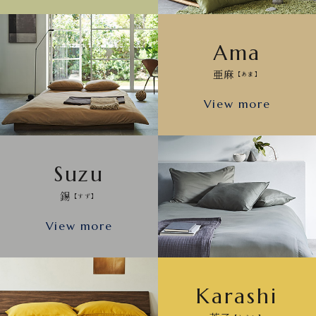
Ama
亜麻
【あま】
View more
Suzu
錫
【すず】
View more
Karashi