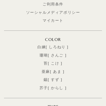
ご利用条件
ソーシャルメディアポリシー
マイカート
COLOR
白練[ しろねり ]
珊瑚[ さんご ]
苔[ こけ ]
亜麻[ あま ]
錫[ すず ]
芥子[ からし ]